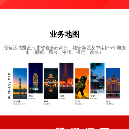
业务地图
经营区域覆盖河北省省会石家庄、雄安新区及中南部5个地级
市（邯郸、邢台、沧州、保定、衡水）